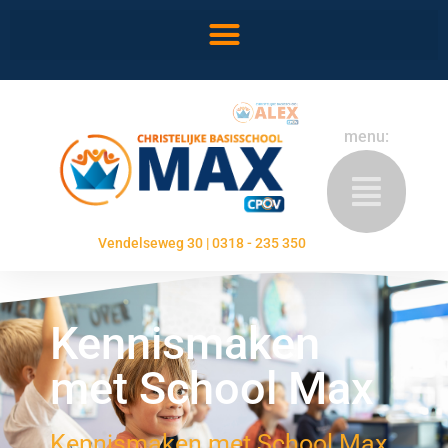
menu:
Vendelseweg 30 | 0318 - 235 350
Kennismaken
met School Max
Kennismaken met School Max