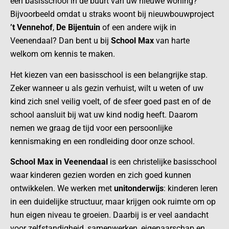
een basisschool in de buurt van uw nieuwe woning?
Bijvoorbeeld omdat u straks woont bij nieuwbouwproject
’t Vennehof
,
De Bijentuin
of een andere wijk in
Veenendaal? Dan bent u bij
School Max
van harte
welkom om kennis te maken.
Het kiezen van een basisschool is een belangrijke stap.
Zeker wanneer u als gezin verhuist, wilt u weten of uw
kind zich snel veilig voelt, of de sfeer goed past en of de
school aansluit bij wat uw kind nodig heeft. Daarom
nemen we graag de tijd voor een persoonlijke
kennismaking en een rondleiding door onze school.
School Max in Veenendaal
is een christelijke basisschool
waar kinderen gezien worden en zich goed kunnen
ontwikkelen. We werken met
unitonderwijs
: kinderen leren
in een duidelijke structuur, maar krijgen ook ruimte om op
hun eigen niveau te groeien. Daarbij is er veel aandacht
voor zelfstandigheid, samenwerken, eigenaarschap en